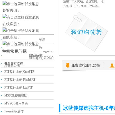
适用于个人网站、企业官网、 地
方/行业门户、商城、论坛等。
备案咨询：
在线客服：
在线客服：
禁用
数
主机常见问题
more>>
据socket错
网站如何
fsockopen()后DZ论
误
备案
产品购买流程
免费虚拟主机监控
坛安装办法
FTP软件上传-CuteFTP
FTP软件上传-FlashFXP
FTP软件上传-LeaFTP
MSSQL使用帮助
MYSQL使用帮助
冰蓝传媒虚拟主机-8年
Foxmail收发信