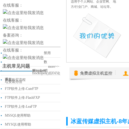
适用于个人网站、企业官网、 地
在线客服：
方/行业门户、商城、论坛等。
在线客服：
备案咨询：
在线客服：
禁用
数
主机常见问题
more>>
据socket错
网站如何
免费虚拟主机监控
fsockopen()后DZ论
误
备案
产品购买流程
坛安装办法
FTP软件上传-CuteFTP
FTP软件上传-FlashFXP
FTP软件上传-LeaFTP
MSSQL使用帮助
冰蓝传媒虚拟主机-8年
MYSQL使用帮助