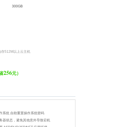
300GB
存512M以上云主机
256
省
元）
作系统 自助重置操作系统密码
务器状态，避免其他意外导致宕机