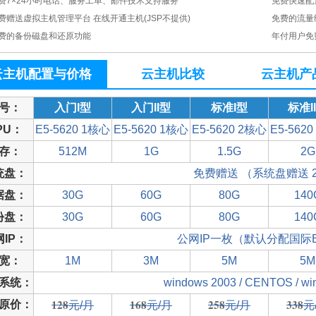
费7×24小时电话、服务工单、邮件技术支持服务
免费快速配置 
费赠送虚拟主机管理平台 在线开通主机(JSP不提供)
免费的流量
费的备份磁盘和还原功能
年付用户免
云主机配置与价格
云主机比较
云主机产
号：
入门I型
入门II型
标准I型
标准I
PU：
E5-5620 1核心
E5-5620 1核心
E5-5620 2核心
E5-562
存：
512M
1G
1.5G
2G
统盘：
免费赠送 （系统盘赠送 2
据盘：
30G
60G
80G
140
份盘：
30G
60G
80G
140
IP：
公网IP一枚（默认分配国际BG
宽：
1M
3M
5M
5M
系统：
windows 2003 / CENTOS / wi
128
168
258
338
原价：
元/月
元/月
元/月
元