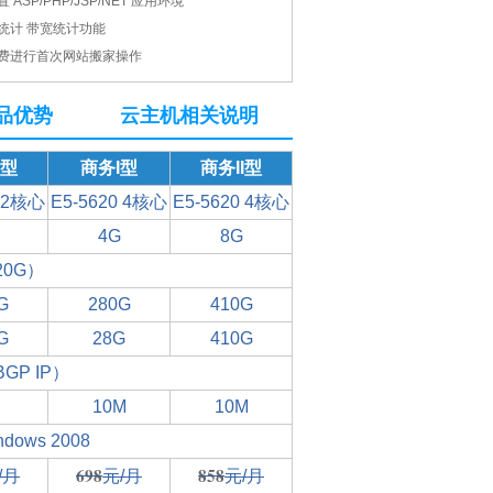
ASP/PHP/JSP/NET 应用环境
统计 带宽统计功能
费进行首次网站搬家操作
品优势
云主机相关说明
I型
商务I型
商务II型
0 2核心
E5-5620 4核心
E5-5620 4核心
4G
8G
0G）
G
280G
410G
G
28G
410G
P IP）
10M
10M
ndows 2008
698
858
/月
元/月
元/月