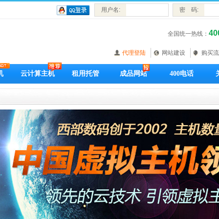
用户名:
密 码:
40
全国统一热线：
代理登陆
网站建设
购买流
机
云计算主机
租用托管
成品网站
400电话