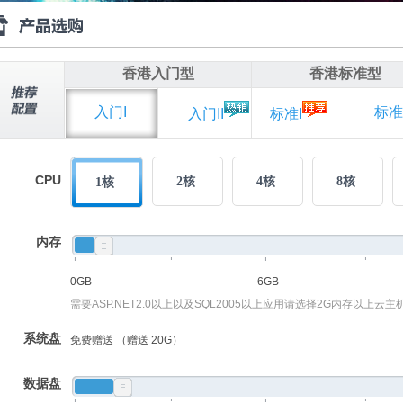
香港入门型
香港标准型
入门I
标准I
入门II
标准I
CPU
2核
4核
8核
1核
内存
0GB
6GB
需要ASP.NET2.0以上以及SQL2005以上应用请选择2G内存以上云主
系统盘
免费赠送 （赠送 20G）
数据盘