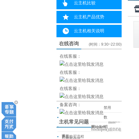
云主机比较
云主机产品优势
云主机相关说明
在线咨询
(时间：9:30~22:00)
在线客服：
在线客服：
在线客服：
备案咨询：
禁用
数
主机常见问题
more>>
据socket错
网站如何
fsockopen()后DZ论
误
备案
产品购买流程
坛安装办法