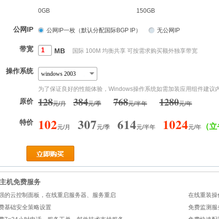
0GB
150GB
公网IP
公网IP一枚（默认分配国际BGP IP）
无公网IP
带宽
MB
国际 100M 均衡共享 可按需求购买额外独享带宽
操作系统
windows 2003
为了保证良好的性能体验，Windows操作系统如需加装应用组件建议内
128
384
768
1280
原价
元/月
元/季
元/半年
元/年
102
307
614
1024
特价
（立
元/月
元/季
元/半年
元/年
主机免费服务
强的云控制面板，在线重启服务器、服务重启
在线重装操
费基础安全策略设置
免费监测服