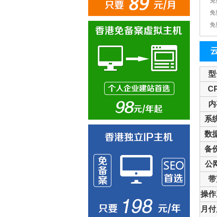
免
免
免
型
C
内
系
数
备
公网
带
操作
月付