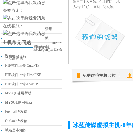
适用于个人网站、企业官网、 地
方/行业门户、商城、论坛等。
备案咨询：
在线客服：
禁用
数
主机常见问题
more>>
据socket错
网站如何
fsockopen()后DZ论
误
备案
产品购买流程
坛安装办法
FTP软件上传-CuteFTP
FTP软件上传-FlashFXP
免费虚拟主机监控
FTP软件上传-LeaFTP
MSSQL使用帮助
MYSQL使用帮助
Foxmail收发信
Outlook收发信
冰蓝传媒虚拟主机-8年
域名基本知识