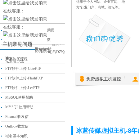
适用于个人网站、企业官网、 地
方/行业门户、商城、论坛等。
在线客服：
在线客服：
禁用
数
主机常见问题
more>>
据socket错
网站如何
fsockopen()后DZ论
误
备案
产品购买流程
坛安装办法
FTP软件上传-CuteFTP
FTP软件上传-FlashFXP
免费虚拟主机监控
FTP软件上传-LeaFTP
MSSQL使用帮助
MYSQL使用帮助
Foxmail收发信
Outlook收发信
冰蓝传媒虚拟主机-8年
域名基本知识